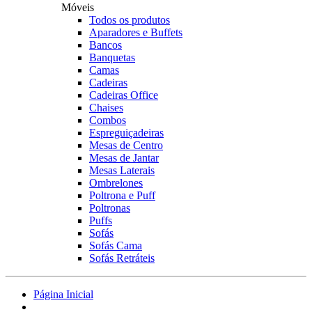
Móveis
Todos os produtos
Aparadores e Buffets
Bancos
Banquetas
Camas
Cadeiras
Cadeiras Office
Chaises
Combos
Espreguiçadeiras
Mesas de Centro
Mesas de Jantar
Mesas Laterais
Ombrelones
Poltrona e Puff
Poltronas
Puffs
Sofás
Sofás Cama
Sofás Retráteis
Página Inicial