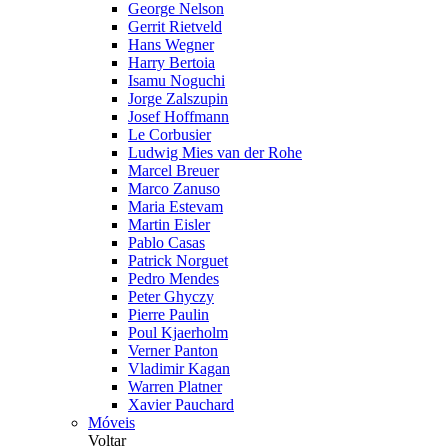
George Nelson
Gerrit Rietveld
Hans Wegner
Harry Bertoia
Isamu Noguchi
Jorge Zalszupin
Josef Hoffmann
Le Corbusier
Ludwig Mies van der Rohe
Marcel Breuer
Marco Zanuso
Maria Estevam
Martin Eisler
Pablo Casas
Patrick Norguet
Pedro Mendes
Peter Ghyczy
Pierre Paulin
Poul Kjaerholm
Verner Panton
Vladimir Kagan
Warren Platner
Xavier Pauchard
Móveis
Voltar