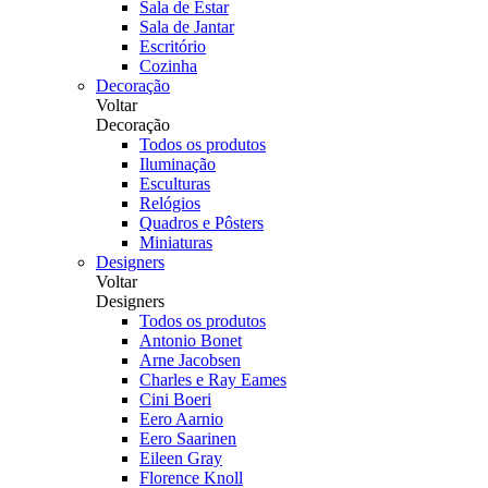
Sala de Estar
Sala de Jantar
Escritório
Cozinha
Decoração
Voltar
Decoração
Todos os produtos
Iluminação
Esculturas
Relógios
Quadros e Pôsters
Miniaturas
Designers
Voltar
Designers
Todos os produtos
Antonio Bonet
Arne Jacobsen
Charles e Ray Eames
Cini Boeri
Eero Aarnio
Eero Saarinen
Eileen Gray
Florence Knoll