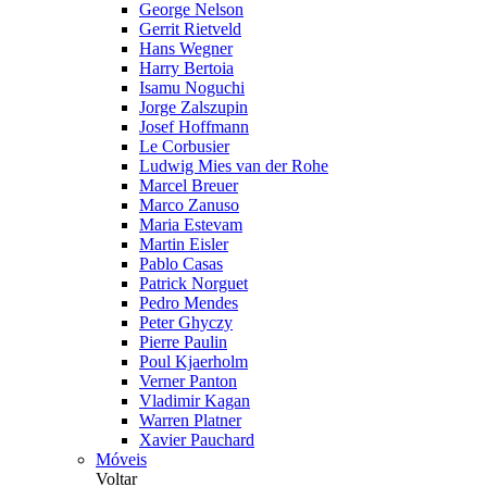
George Nelson
Gerrit Rietveld
Hans Wegner
Harry Bertoia
Isamu Noguchi
Jorge Zalszupin
Josef Hoffmann
Le Corbusier
Ludwig Mies van der Rohe
Marcel Breuer
Marco Zanuso
Maria Estevam
Martin Eisler
Pablo Casas
Patrick Norguet
Pedro Mendes
Peter Ghyczy
Pierre Paulin
Poul Kjaerholm
Verner Panton
Vladimir Kagan
Warren Platner
Xavier Pauchard
Móveis
Voltar