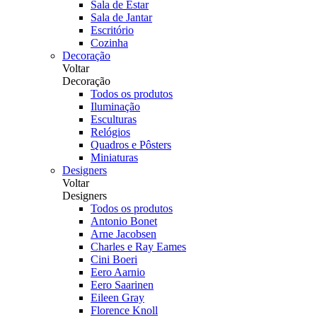
Sala de Estar
Sala de Jantar
Escritório
Cozinha
Decoração
Voltar
Decoração
Todos os produtos
Iluminação
Esculturas
Relógios
Quadros e Pôsters
Miniaturas
Designers
Voltar
Designers
Todos os produtos
Antonio Bonet
Arne Jacobsen
Charles e Ray Eames
Cini Boeri
Eero Aarnio
Eero Saarinen
Eileen Gray
Florence Knoll