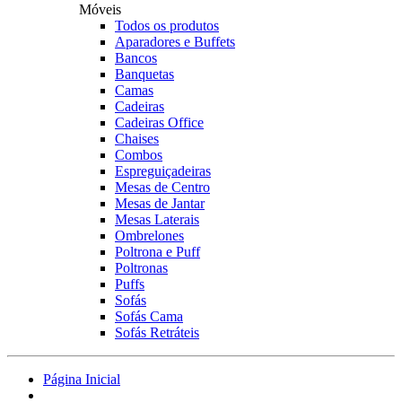
Móveis
Todos os produtos
Aparadores e Buffets
Bancos
Banquetas
Camas
Cadeiras
Cadeiras Office
Chaises
Combos
Espreguiçadeiras
Mesas de Centro
Mesas de Jantar
Mesas Laterais
Ombrelones
Poltrona e Puff
Poltronas
Puffs
Sofás
Sofás Cama
Sofás Retráteis
Página Inicial