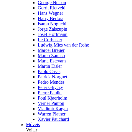
George Nelson
Gerrit Rietveld
Hans Wegner
Harry Bertoia
Isamu Noguchi
Jorge Zalszupin
Josef Hoffmann
Le Corbusier
Ludwig Mies van der Rohe
Marcel Breuer
Marco Zanuso
Maria Estevam
Martin Eisler
Pablo Casas
Patrick Norguet
Pedro Mendes
Peter Ghyczy
Pierre Paulin
Poul Kjaerholm
Verner Panton
Vladimir Kagan
Warren Platner
Xavier Pauchard
Móveis
Voltar