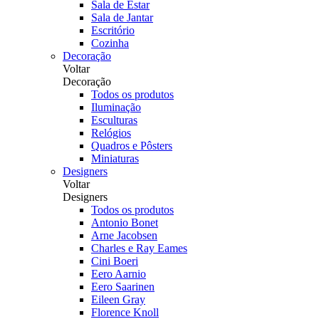
Sala de Estar
Sala de Jantar
Escritório
Cozinha
Decoração
Voltar
Decoração
Todos os produtos
Iluminação
Esculturas
Relógios
Quadros e Pôsters
Miniaturas
Designers
Voltar
Designers
Todos os produtos
Antonio Bonet
Arne Jacobsen
Charles e Ray Eames
Cini Boeri
Eero Aarnio
Eero Saarinen
Eileen Gray
Florence Knoll