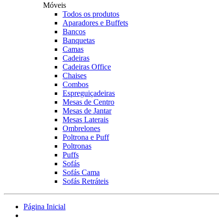
Móveis
Todos os produtos
Aparadores e Buffets
Bancos
Banquetas
Camas
Cadeiras
Cadeiras Office
Chaises
Combos
Espreguiçadeiras
Mesas de Centro
Mesas de Jantar
Mesas Laterais
Ombrelones
Poltrona e Puff
Poltronas
Puffs
Sofás
Sofás Cama
Sofás Retráteis
Página Inicial