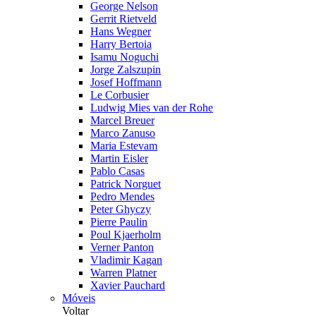
George Nelson
Gerrit Rietveld
Hans Wegner
Harry Bertoia
Isamu Noguchi
Jorge Zalszupin
Josef Hoffmann
Le Corbusier
Ludwig Mies van der Rohe
Marcel Breuer
Marco Zanuso
Maria Estevam
Martin Eisler
Pablo Casas
Patrick Norguet
Pedro Mendes
Peter Ghyczy
Pierre Paulin
Poul Kjaerholm
Verner Panton
Vladimir Kagan
Warren Platner
Xavier Pauchard
Móveis
Voltar