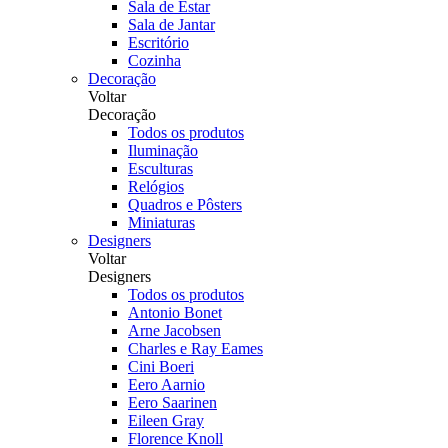
Sala de Estar
Sala de Jantar
Escritório
Cozinha
Decoração
Voltar
Decoração
Todos os produtos
Iluminação
Esculturas
Relógios
Quadros e Pôsters
Miniaturas
Designers
Voltar
Designers
Todos os produtos
Antonio Bonet
Arne Jacobsen
Charles e Ray Eames
Cini Boeri
Eero Aarnio
Eero Saarinen
Eileen Gray
Florence Knoll