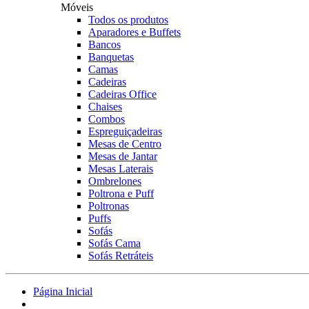
Móveis
Todos os produtos
Aparadores e Buffets
Bancos
Banquetas
Camas
Cadeiras
Cadeiras Office
Chaises
Combos
Espreguiçadeiras
Mesas de Centro
Mesas de Jantar
Mesas Laterais
Ombrelones
Poltrona e Puff
Poltronas
Puffs
Sofás
Sofás Cama
Sofás Retráteis
Página Inicial