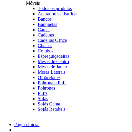
Móveis
Todos os produtos
Aparadores e Buffets
Bancos
Banquetas
Camas
Cadeiras
Cadeiras Office
Chaises
Combos
Espreguiçadeiras
Mesas de Centro
Mesas de Jantar
Mesas Laterais
Ombrelones
Poltrona e Puff
Poltronas
Puffs
Sofás
Sofás Cama
Sofás Retráteis
Página Inicial