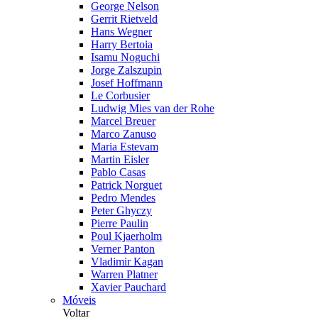
George Nelson
Gerrit Rietveld
Hans Wegner
Harry Bertoia
Isamu Noguchi
Jorge Zalszupin
Josef Hoffmann
Le Corbusier
Ludwig Mies van der Rohe
Marcel Breuer
Marco Zanuso
Maria Estevam
Martin Eisler
Pablo Casas
Patrick Norguet
Pedro Mendes
Peter Ghyczy
Pierre Paulin
Poul Kjaerholm
Verner Panton
Vladimir Kagan
Warren Platner
Xavier Pauchard
Móveis
Voltar