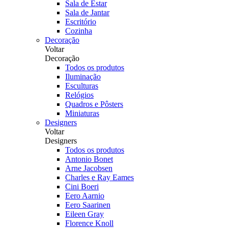
Sala de Estar
Sala de Jantar
Escritório
Cozinha
Decoração
Voltar
Decoração
Todos os produtos
Iluminação
Esculturas
Relógios
Quadros e Pôsters
Miniaturas
Designers
Voltar
Designers
Todos os produtos
Antonio Bonet
Arne Jacobsen
Charles e Ray Eames
Cini Boeri
Eero Aarnio
Eero Saarinen
Eileen Gray
Florence Knoll