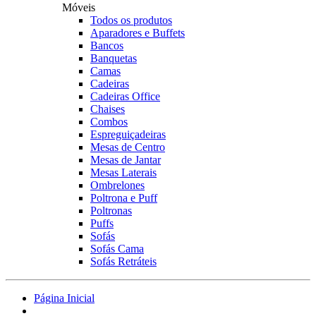
Móveis
Todos os produtos
Aparadores e Buffets
Bancos
Banquetas
Camas
Cadeiras
Cadeiras Office
Chaises
Combos
Espreguiçadeiras
Mesas de Centro
Mesas de Jantar
Mesas Laterais
Ombrelones
Poltrona e Puff
Poltronas
Puffs
Sofás
Sofás Cama
Sofás Retráteis
Página Inicial