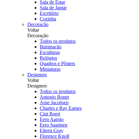
Sala de Estar
Sala de Jantar
Escritório
Cozinha
Decoração
Voltar
Decoração
Todos os produtos
Iluminação
Esculturas
Relógios
Quadros e Pôsters
Miniaturas
Designers
Voltar
Designers
Todos os produtos
Antonio Bonet
Arne Jacobsen
Charles e Ray Eames
Cini Boeri
Eero Aarnio
Eero Saarinen
Eileen Gray
Florence Knoll