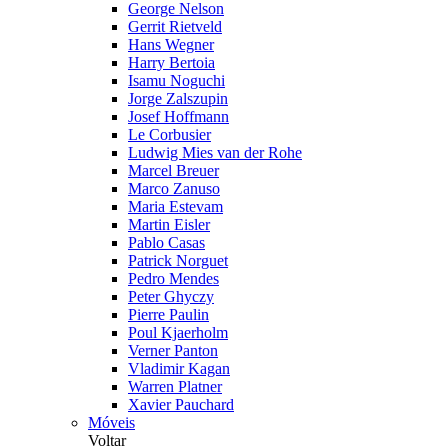
George Nelson
Gerrit Rietveld
Hans Wegner
Harry Bertoia
Isamu Noguchi
Jorge Zalszupin
Josef Hoffmann
Le Corbusier
Ludwig Mies van der Rohe
Marcel Breuer
Marco Zanuso
Maria Estevam
Martin Eisler
Pablo Casas
Patrick Norguet
Pedro Mendes
Peter Ghyczy
Pierre Paulin
Poul Kjaerholm
Verner Panton
Vladimir Kagan
Warren Platner
Xavier Pauchard
Móveis
Voltar