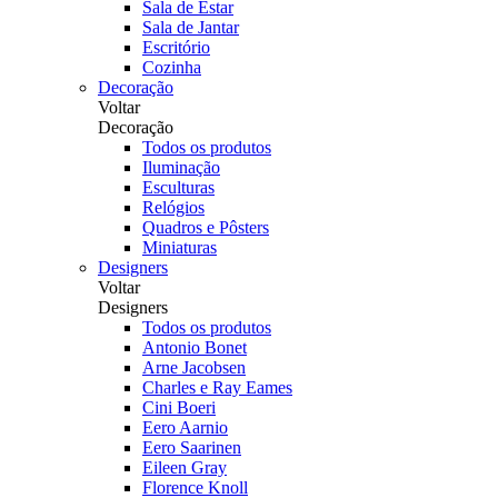
Sala de Estar
Sala de Jantar
Escritório
Cozinha
Decoração
Voltar
Decoração
Todos os produtos
Iluminação
Esculturas
Relógios
Quadros e Pôsters
Miniaturas
Designers
Voltar
Designers
Todos os produtos
Antonio Bonet
Arne Jacobsen
Charles e Ray Eames
Cini Boeri
Eero Aarnio
Eero Saarinen
Eileen Gray
Florence Knoll