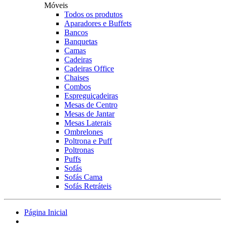
Móveis
Todos os produtos
Aparadores e Buffets
Bancos
Banquetas
Camas
Cadeiras
Cadeiras Office
Chaises
Combos
Espreguiçadeiras
Mesas de Centro
Mesas de Jantar
Mesas Laterais
Ombrelones
Poltrona e Puff
Poltronas
Puffs
Sofás
Sofás Cama
Sofás Retráteis
Página Inicial