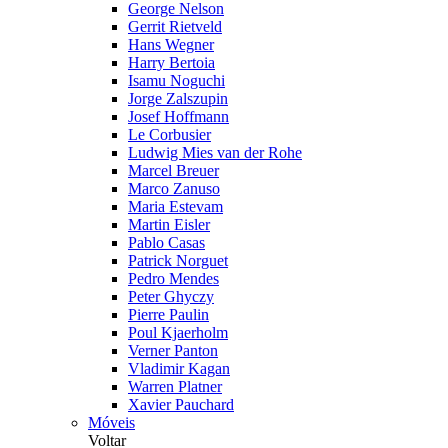
George Nelson
Gerrit Rietveld
Hans Wegner
Harry Bertoia
Isamu Noguchi
Jorge Zalszupin
Josef Hoffmann
Le Corbusier
Ludwig Mies van der Rohe
Marcel Breuer
Marco Zanuso
Maria Estevam
Martin Eisler
Pablo Casas
Patrick Norguet
Pedro Mendes
Peter Ghyczy
Pierre Paulin
Poul Kjaerholm
Verner Panton
Vladimir Kagan
Warren Platner
Xavier Pauchard
Móveis
Voltar