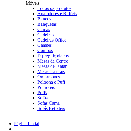
Móveis
Todos os produtos
Aparadores e Buffets
Bancos
Banquetas
Camas
Cadeiras
Cadeiras Office
Chaises
Combos
Espreguiçadeiras
Mesas de Centro
Mesas de Jantar
Mesas Laterais
Ombrelones
Poltrona e Puff
Poltronas
Puffs
Sofás
Sofás Cama
Sofás Retráteis
Página Inicial