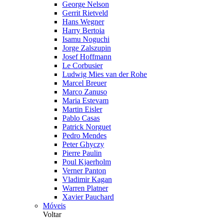
George Nelson
Gerrit Rietveld
Hans Wegner
Harry Bertoia
Isamu Noguchi
Jorge Zalszupin
Josef Hoffmann
Le Corbusier
Ludwig Mies van der Rohe
Marcel Breuer
Marco Zanuso
Maria Estevam
Martin Eisler
Pablo Casas
Patrick Norguet
Pedro Mendes
Peter Ghyczy
Pierre Paulin
Poul Kjaerholm
Verner Panton
Vladimir Kagan
Warren Platner
Xavier Pauchard
Móveis
Voltar