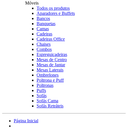
Móveis
Todos os produtos
Aparadores e Buffets
Bancos
Banquetas
Camas
Cadeiras
Cadeiras Office
Chaises
Combos
Espreguiçadeiras
Mesas de Centro
Mesas de Jantar
Mesas Laterais
Ombrelones
Poltrona e Puff
Poltronas
Puffs
Sofás
Sofás Cama
Sofás Retráteis
Página Inicial