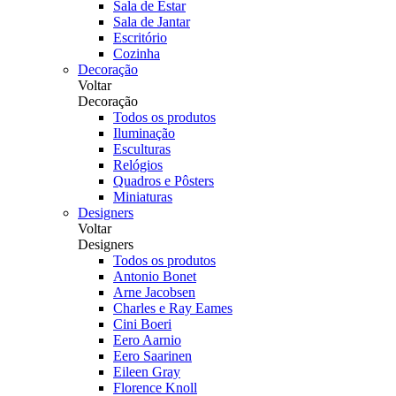
Sala de Estar
Sala de Jantar
Escritório
Cozinha
Decoração
Voltar
Decoração
Todos os produtos
Iluminação
Esculturas
Relógios
Quadros e Pôsters
Miniaturas
Designers
Voltar
Designers
Todos os produtos
Antonio Bonet
Arne Jacobsen
Charles e Ray Eames
Cini Boeri
Eero Aarnio
Eero Saarinen
Eileen Gray
Florence Knoll