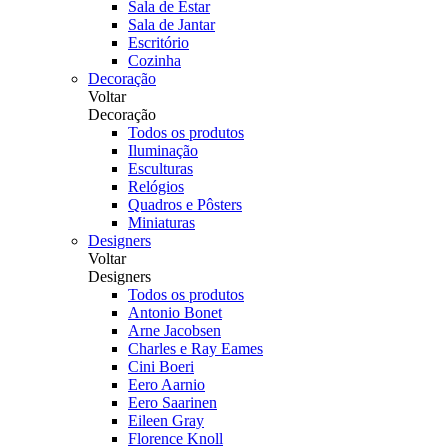
Sala de Estar
Sala de Jantar
Escritório
Cozinha
Decoração
Voltar
Decoração
Todos os produtos
Iluminação
Esculturas
Relógios
Quadros e Pôsters
Miniaturas
Designers
Voltar
Designers
Todos os produtos
Antonio Bonet
Arne Jacobsen
Charles e Ray Eames
Cini Boeri
Eero Aarnio
Eero Saarinen
Eileen Gray
Florence Knoll