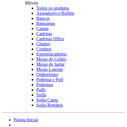
Móveis
Todos os produtos
Aparadores e Buffets
Bancos
Banquetas
Camas
Cadeiras
Cadeiras Office
Chaises
Combos
Espreguiçadeiras
Mesas de Centro
Mesas de Jantar
Mesas Laterais
Ombrelones
Poltrona e Puff
Poltronas
Puffs
Sofás
Sofás Cama
Sofás Retráteis
Página Inicial