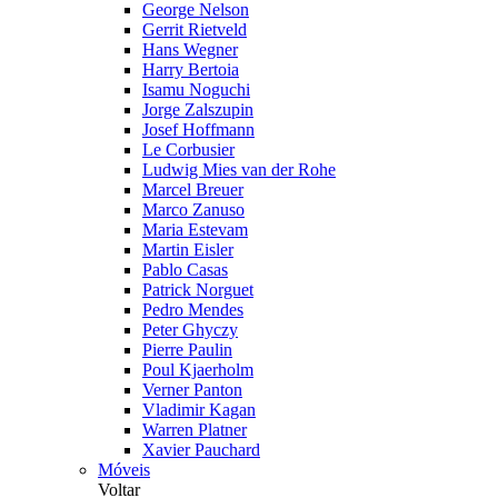
George Nelson
Gerrit Rietveld
Hans Wegner
Harry Bertoia
Isamu Noguchi
Jorge Zalszupin
Josef Hoffmann
Le Corbusier
Ludwig Mies van der Rohe
Marcel Breuer
Marco Zanuso
Maria Estevam
Martin Eisler
Pablo Casas
Patrick Norguet
Pedro Mendes
Peter Ghyczy
Pierre Paulin
Poul Kjaerholm
Verner Panton
Vladimir Kagan
Warren Platner
Xavier Pauchard
Móveis
Voltar