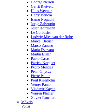
George Nelson
Gerrit Rietveld
Hans Wegner
Harry Bertoia
Isamu Noguchi
Jorge Zalszupin
Josef Hoffmann
Le Corbusier
Ludwig Mies van der Rohe
Marcel Breuer
Marco Zanuso
Maria Estevam
Martin Eisler
Pablo Casas
Patrick Norguet
Pedro Mendes
Peter Ghyczy
Pierre Paulin
Poul Kjaerholm
Verner Panton
Vladimir Kagan
Warren Platner
Xavier Pauchard
Móveis
Voltar