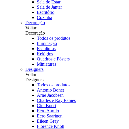
Sala de Estar
Sala de Jantar
Escritório
Cozinha
Decoração
Voltar
Decoração
Todos os produtos
Iluminação
Esculturas
Relógios
Quadros e Pôsters
Miniaturas
Designers
Voltar
Designers
Todos os produtos
Antonio Bonet
Arne Jacobsen
Charles e Ray Eames
Cini Boeri
Eero Aarnio
Eero Saarinen
Eileen Gray
Florence Knoll