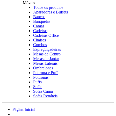
Móveis
Todos os produtos
Aparadores e Buffets
Bancos
Banquetas
Camas
Cadeiras
Cadeiras Office
Chaises
Combos
Espreguiçadeiras
Mesas de Centro
Mesas de Jantar
Mesas Laterais
Ombrelones
Poltrona e Puff
Poltronas
Puffs
Sofás
Sofás Cama
Sofás Retráteis
Página Inicial