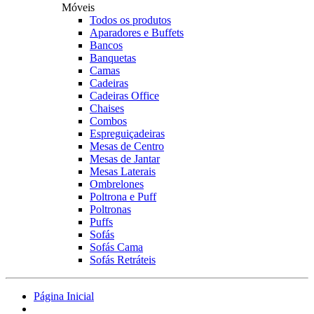
Móveis
Todos os produtos
Aparadores e Buffets
Bancos
Banquetas
Camas
Cadeiras
Cadeiras Office
Chaises
Combos
Espreguiçadeiras
Mesas de Centro
Mesas de Jantar
Mesas Laterais
Ombrelones
Poltrona e Puff
Poltronas
Puffs
Sofás
Sofás Cama
Sofás Retráteis
Página Inicial