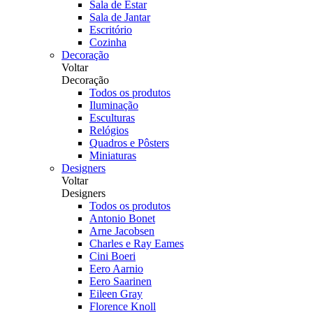
Sala de Estar
Sala de Jantar
Escritório
Cozinha
Decoração
Voltar
Decoração
Todos os produtos
Iluminação
Esculturas
Relógios
Quadros e Pôsters
Miniaturas
Designers
Voltar
Designers
Todos os produtos
Antonio Bonet
Arne Jacobsen
Charles e Ray Eames
Cini Boeri
Eero Aarnio
Eero Saarinen
Eileen Gray
Florence Knoll