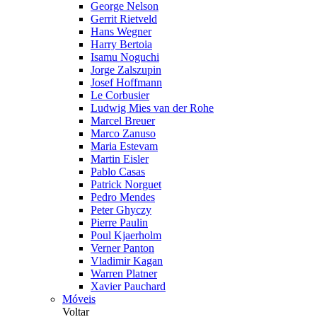
George Nelson
Gerrit Rietveld
Hans Wegner
Harry Bertoia
Isamu Noguchi
Jorge Zalszupin
Josef Hoffmann
Le Corbusier
Ludwig Mies van der Rohe
Marcel Breuer
Marco Zanuso
Maria Estevam
Martin Eisler
Pablo Casas
Patrick Norguet
Pedro Mendes
Peter Ghyczy
Pierre Paulin
Poul Kjaerholm
Verner Panton
Vladimir Kagan
Warren Platner
Xavier Pauchard
Móveis
Voltar