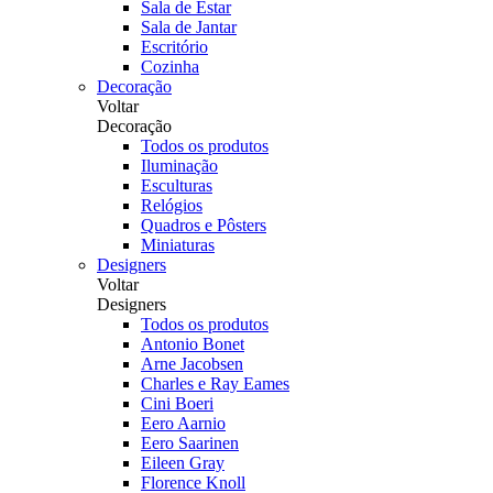
Sala de Estar
Sala de Jantar
Escritório
Cozinha
Decoração
Voltar
Decoração
Todos os produtos
Iluminação
Esculturas
Relógios
Quadros e Pôsters
Miniaturas
Designers
Voltar
Designers
Todos os produtos
Antonio Bonet
Arne Jacobsen
Charles e Ray Eames
Cini Boeri
Eero Aarnio
Eero Saarinen
Eileen Gray
Florence Knoll