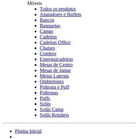
Móveis
Todos os produtos
Aparadores e Buffets
Bancos
Banquetas
Camas
Cadeiras
Cadeiras Office
Chaises
Combos
Espreguiçadeiras
Mesas de Centro
Mesas de Jantar
Mesas Laterais
Ombrelones
Poltrona e Puff
Poltronas
Puffs
Sofás
Sofás Cama
Sofás Retráteis
Página Inicial