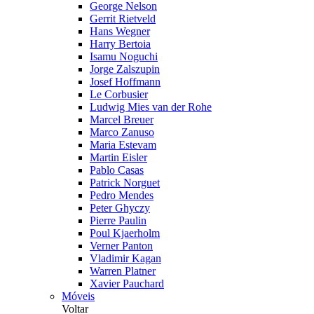
George Nelson
Gerrit Rietveld
Hans Wegner
Harry Bertoia
Isamu Noguchi
Jorge Zalszupin
Josef Hoffmann
Le Corbusier
Ludwig Mies van der Rohe
Marcel Breuer
Marco Zanuso
Maria Estevam
Martin Eisler
Pablo Casas
Patrick Norguet
Pedro Mendes
Peter Ghyczy
Pierre Paulin
Poul Kjaerholm
Verner Panton
Vladimir Kagan
Warren Platner
Xavier Pauchard
Móveis
Voltar