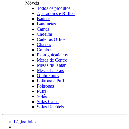
Móveis
Todos os produtos
Aparadores e Buffets
Bancos
Banquetas
Camas
Cadeiras
Cadeiras Office
Chaises
Combos
Espreguiçadeiras
Mesas de Centro
Mesas de Jantar
Mesas Laterais
Ombrelones
Poltrona e Puff
Poltronas
Puffs
Sofás
Sofás Cama
Sofás Retráteis
Página Inicial