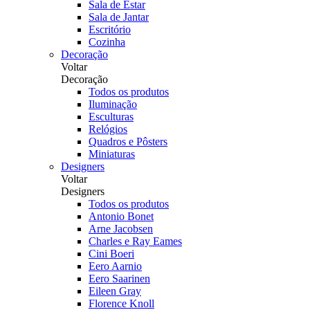
Sala de Estar
Sala de Jantar
Escritório
Cozinha
Decoração
Voltar
Decoração
Todos os produtos
Iluminação
Esculturas
Relógios
Quadros e Pôsters
Miniaturas
Designers
Voltar
Designers
Todos os produtos
Antonio Bonet
Arne Jacobsen
Charles e Ray Eames
Cini Boeri
Eero Aarnio
Eero Saarinen
Eileen Gray
Florence Knoll