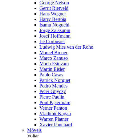
George Nelson
Gerrit Rietveld
Hans Wegner
Harry Bertoia
Isamu Noguchi
Jorge Zalszupin
Josef Hoffmann
Le Corbusier
Ludwig Mies van der Rohe
Marcel Breuer
Marco Zanuso
Maria Estevam
Martin Eisler
Pablo Casas
Patrick Norguet
Pedro Mendes
Peter Ghyczy
Pierre Paulin
Poul Kjaerholm
Verner Panton
Vladimir Kagan
Warren Platner
Xavier Pauchard
Móveis
Voltar