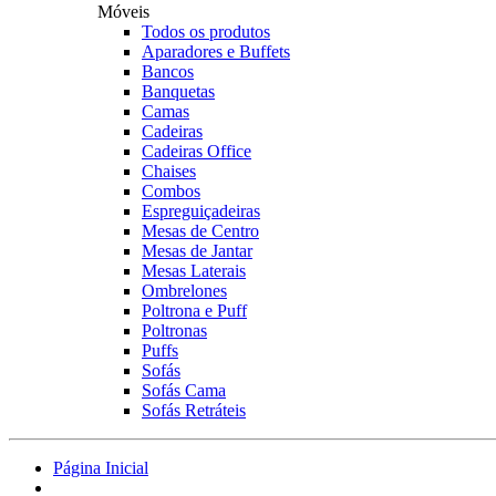
Móveis
Todos os produtos
Aparadores e Buffets
Bancos
Banquetas
Camas
Cadeiras
Cadeiras Office
Chaises
Combos
Espreguiçadeiras
Mesas de Centro
Mesas de Jantar
Mesas Laterais
Ombrelones
Poltrona e Puff
Poltronas
Puffs
Sofás
Sofás Cama
Sofás Retráteis
Página Inicial