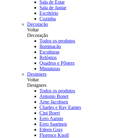
Sala de Estar
Sala de Jantar
Escritório
Cozinha
Decoração
Voltar
Decoração
Todos os produtos
Iluminação
Esculturas
Relógios
Quadros e Pôsters
Miniaturas
Designers
Voltar
Designers
Todos os produtos
Antonio Bonet
Arne Jacobsen
Charles e Ray Eames
Cini Boeri
Eero Aarnio
Eero Saarinen
Eileen Gray
Florence Knoll