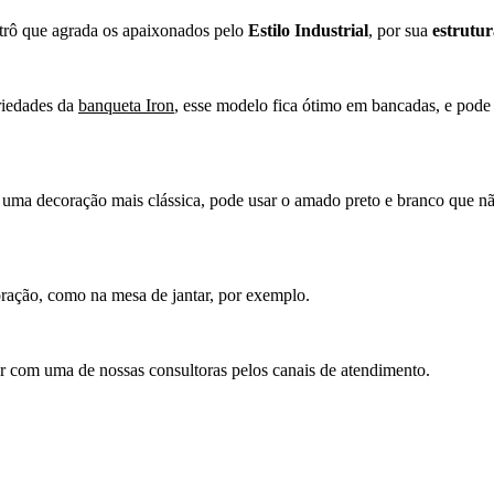
retrô que agrada os apaixonados pelo
Estilo Industrial
, por sua
estrutur
riedades da
banqueta Iron
, esse modelo fica ótimo em bancadas, e pode s
a uma decoração mais clássica, pode usar o amado preto e branco que nã
oração, como na mesa de jantar, por exemplo.
ar com uma de nossas consultoras pelos canais de atendimento.