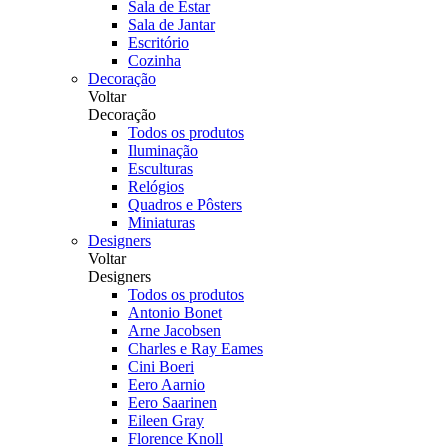
Sala de Estar
Sala de Jantar
Escritório
Cozinha
Decoração
Voltar
Decoração
Todos os produtos
Iluminação
Esculturas
Relógios
Quadros e Pôsters
Miniaturas
Designers
Voltar
Designers
Todos os produtos
Antonio Bonet
Arne Jacobsen
Charles e Ray Eames
Cini Boeri
Eero Aarnio
Eero Saarinen
Eileen Gray
Florence Knoll