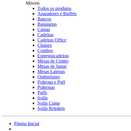
Móveis
Todos os produtos
Aparadores e Buffets
Bancos
Banquetas
Camas
Cadeiras
Cadeiras Office
Chaises
Combos
Espreguiçadeiras
Mesas de Centro
Mesas de Jantar
Mesas Laterais
Ombrelones
Poltrona e Puff
Poltronas
Puffs
Sofás
Sofás Cama
Sofás Retráteis
Página Inicial