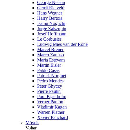
George Nelson
Gerrit Rietveld
Hans Wegner
Harry Bertoia
Isamu Noguchi
Jorge Zalszupin
Josef Hoffmann
Le Corbusier
Ludwig Mies van der Rohe
Marcel Breuer
Marco Zanuso
Maria Estevam
Martin Eisler
Pablo Casas
Patrick Norguet
Pedro Mendes
Peter Ghyczy
Pierre Paulin
Poul Kjaerholm
Verner Panton
Vladimir Kagan
Warren Platner
Xavier Pauchard
Móveis
Voltar