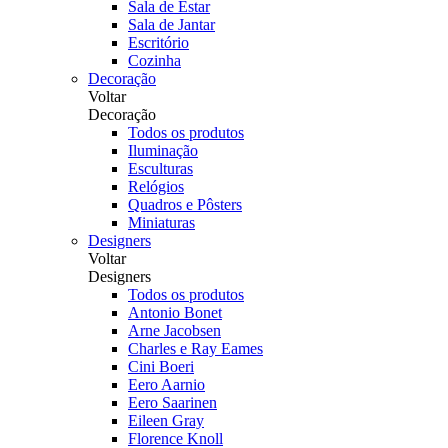
Sala de Estar
Sala de Jantar
Escritório
Cozinha
Decoração
Voltar
Decoração
Todos os produtos
Iluminação
Esculturas
Relógios
Quadros e Pôsters
Miniaturas
Designers
Voltar
Designers
Todos os produtos
Antonio Bonet
Arne Jacobsen
Charles e Ray Eames
Cini Boeri
Eero Aarnio
Eero Saarinen
Eileen Gray
Florence Knoll