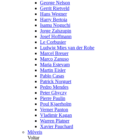
George Nelson
Gerrit Rietveld
Hans Wegner
Harry Bertoia
Isamu Noguchi
Jorge Zalszupin
Josef Hoffmann
Le Corbusier
Ludwig Mies van der Rohe
Marcel Breuer
Marco Zanuso
Maria Estevam
Martin Eisler
Pablo Casas
Patrick Norguet
Pedro Mendes
Peter Ghyczy
Pierre Paulin
Poul Kjaerholm
Verner Panton
Vladimir Kagan
Warren Platner
Xavier Pauchard
Móveis
Voltar