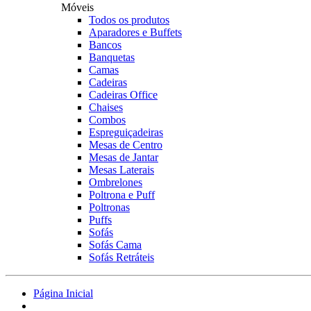
Móveis
Todos os produtos
Aparadores e Buffets
Bancos
Banquetas
Camas
Cadeiras
Cadeiras Office
Chaises
Combos
Espreguiçadeiras
Mesas de Centro
Mesas de Jantar
Mesas Laterais
Ombrelones
Poltrona e Puff
Poltronas
Puffs
Sofás
Sofás Cama
Sofás Retráteis
Página Inicial