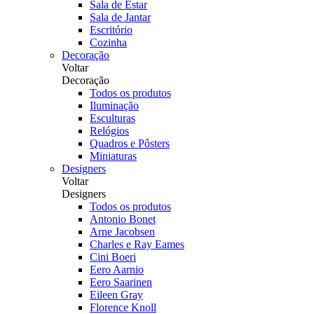
Sala de Estar
Sala de Jantar
Escritório
Cozinha
Decoração
Voltar
Decoração
Todos os produtos
Iluminação
Esculturas
Relógios
Quadros e Pôsters
Miniaturas
Designers
Voltar
Designers
Todos os produtos
Antonio Bonet
Arne Jacobsen
Charles e Ray Eames
Cini Boeri
Eero Aarnio
Eero Saarinen
Eileen Gray
Florence Knoll