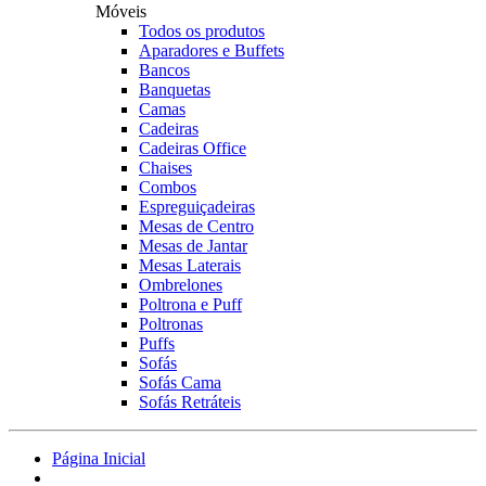
Móveis
Todos os produtos
Aparadores e Buffets
Bancos
Banquetas
Camas
Cadeiras
Cadeiras Office
Chaises
Combos
Espreguiçadeiras
Mesas de Centro
Mesas de Jantar
Mesas Laterais
Ombrelones
Poltrona e Puff
Poltronas
Puffs
Sofás
Sofás Cama
Sofás Retráteis
Página Inicial