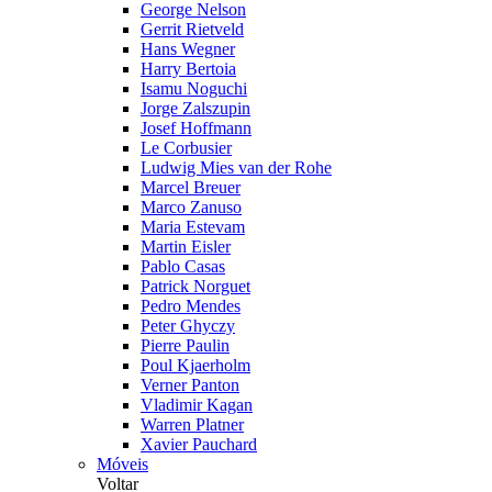
George Nelson
Gerrit Rietveld
Hans Wegner
Harry Bertoia
Isamu Noguchi
Jorge Zalszupin
Josef Hoffmann
Le Corbusier
Ludwig Mies van der Rohe
Marcel Breuer
Marco Zanuso
Maria Estevam
Martin Eisler
Pablo Casas
Patrick Norguet
Pedro Mendes
Peter Ghyczy
Pierre Paulin
Poul Kjaerholm
Verner Panton
Vladimir Kagan
Warren Platner
Xavier Pauchard
Móveis
Voltar