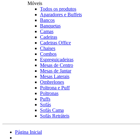
Móveis
Todos os produtos
Aparadores e Buffets
Bancos
Banquetas
Camas
Cadeiras
Cadeiras Office
Chaises
Combos
Espreguiçadeiras
Mesas de Centro
Mesas de Jantar
Mesas Laterais
Ombrelones
Poltrona e Puff
Poltronas
Puffs
Sofás
Sofás Cama
Sofás Retráteis
Página Inicial