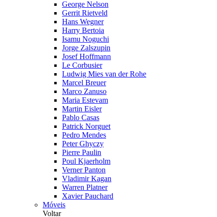
George Nelson
Gerrit Rietveld
Hans Wegner
Harry Bertoia
Isamu Noguchi
Jorge Zalszupin
Josef Hoffmann
Le Corbusier
Ludwig Mies van der Rohe
Marcel Breuer
Marco Zanuso
Maria Estevam
Martin Eisler
Pablo Casas
Patrick Norguet
Pedro Mendes
Peter Ghyczy
Pierre Paulin
Poul Kjaerholm
Verner Panton
Vladimir Kagan
Warren Platner
Xavier Pauchard
Móveis
Voltar