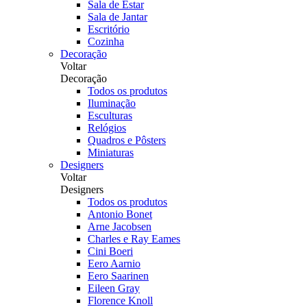
Sala de Estar
Sala de Jantar
Escritório
Cozinha
Decoração
Voltar
Decoração
Todos os produtos
Iluminação
Esculturas
Relógios
Quadros e Pôsters
Miniaturas
Designers
Voltar
Designers
Todos os produtos
Antonio Bonet
Arne Jacobsen
Charles e Ray Eames
Cini Boeri
Eero Aarnio
Eero Saarinen
Eileen Gray
Florence Knoll