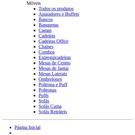
Móveis
Todos os produtos
Aparadores e Buffets
Bancos
Banquetas
Camas
Cadeiras
Cadeiras Office
Chaises
Combos
Espreguiçadeiras
Mesas de Centro
Mesas de Jantar
Mesas Laterais
Ombrelones
Poltrona e Puff
Poltronas
Puffs
Sofás
Sofás Cama
Sofás Retráteis
Página Inicial