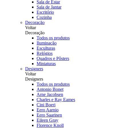
Sala de Estar
Sala de Jantar
Escritório
Cozinha
Decoração
Voltar
Decoração
Todos os produtos
Iluminação
Esculturas
Relógios
Quadros e Pôsters
Miniaturas
Designers
Voltar
Designers
Todos os produtos
Antonio Bonet
Arne Jacobsen
Charles e Ray Eames
Cini Boeri
Eero Aarnio
Eero Saarinen
Eileen Gray
Florence Knoll