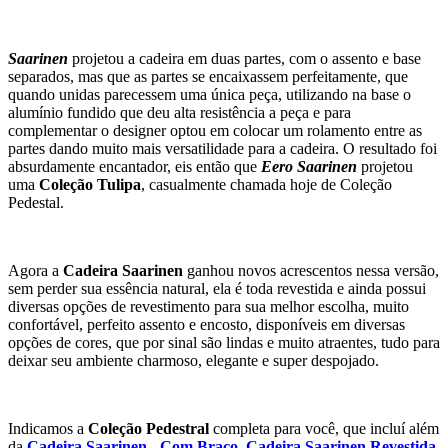
Saarinen
projetou a cadeira em duas partes, com o assento e base
separados, mas que as partes se encaixassem perfeitamente, que
quando unidas parecessem uma única peça, utilizando na base o
alumínio fundido que deu alta resistência a peça e para
complementar o designer optou em colocar um rolamento entre as
partes dando muito mais versatilidade para a cadeira. O resultado foi
absurdamente encantador, eis então que
Eero Saarinen
projetou
uma
Coleção Tulipa
, casualmente chamada hoje de Coleção
Pedestal.
Agora a
Cadeira Saarinen
ganhou novos acrescentos nessa versão,
sem perder sua essência natural, ela é toda revestida e ainda possui
diversas opções de revestimento para sua melhor escolha, muito
confortável, perfeito assento e encosto, disponíveis em diversas
opções de cores, que por sinal são lindas e muito atraentes, tudo para
deixar seu ambiente charmoso, elegante e super despojado.
Indicamos a
Coleção Pedestral
completa para você, que incluí além
da
Cadeira Saarinen - Com Braço
,
Cadeira Saarinen Revestida