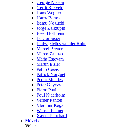
George Nelson
Gerrit Rietveld
Hans Wegner
Harry Bertoia
Isamu Noguchi
Jorge Zalszupin
Josef Hoffmann
Le Corbusier
Ludwig Mies van der Rohe
Marcel Breuer
Marco Zanuso
Maria Estevam
Martin Eisler
Pablo Casas
Patrick Norguet
Pedro Mendes
Peter Ghyczy
Pierre Paulin
Poul Kjaerholm
Verner Panton
Vladimir Kagan
Warren Platner
Xavier Pauchard
Móveis
Voltar