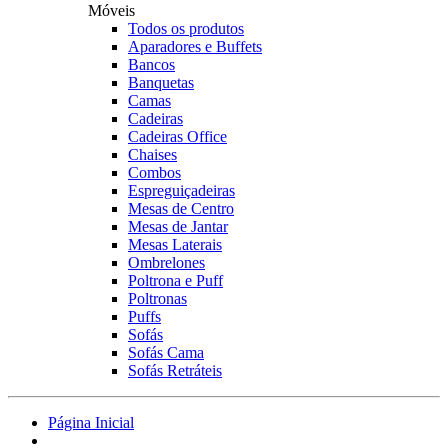
Móveis
Todos os produtos
Aparadores e Buffets
Bancos
Banquetas
Camas
Cadeiras
Cadeiras Office
Chaises
Combos
Espreguiçadeiras
Mesas de Centro
Mesas de Jantar
Mesas Laterais
Ombrelones
Poltrona e Puff
Poltronas
Puffs
Sofás
Sofás Cama
Sofás Retráteis
Página Inicial