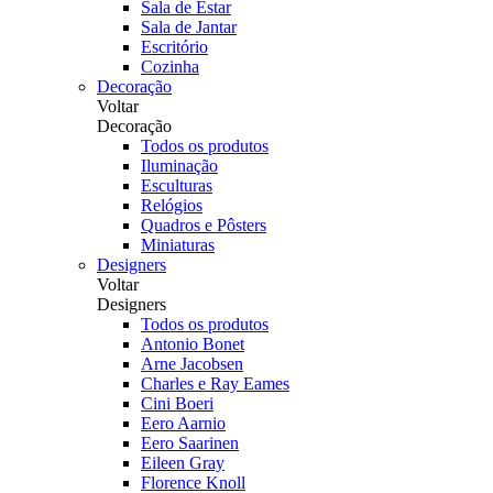
Sala de Estar
Sala de Jantar
Escritório
Cozinha
Decoração
Voltar
Decoração
Todos os produtos
Iluminação
Esculturas
Relógios
Quadros e Pôsters
Miniaturas
Designers
Voltar
Designers
Todos os produtos
Antonio Bonet
Arne Jacobsen
Charles e Ray Eames
Cini Boeri
Eero Aarnio
Eero Saarinen
Eileen Gray
Florence Knoll