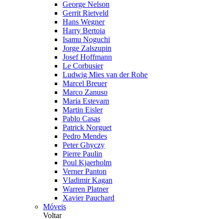
George Nelson
Gerrit Rietveld
Hans Wegner
Harry Bertoia
Isamu Noguchi
Jorge Zalszupin
Josef Hoffmann
Le Corbusier
Ludwig Mies van der Rohe
Marcel Breuer
Marco Zanuso
Maria Estevam
Martin Eisler
Pablo Casas
Patrick Norguet
Pedro Mendes
Peter Ghyczy
Pierre Paulin
Poul Kjaerholm
Verner Panton
Vladimir Kagan
Warren Platner
Xavier Pauchard
Móveis
Voltar