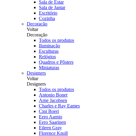
Sala de Estar
Sala de Jantar
Escritório
Cozinha
Decoração
Voltar
Decoração
Todos os produtos
Iluminação
Esculturas
Relógios
Quadros e Pôsters
Miniaturas
Designers
Voltar
Designers
Todos os produtos
Antonio Bonet
Arne Jacobsen
Charles e Ray Eames
Cini Boeri
Eero Aarnio
Eero Saarinen
Eileen Gray
Florence Knoll