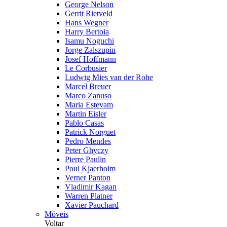
George Nelson
Gerrit Rietveld
Hans Wegner
Harry Bertoia
Isamu Noguchi
Jorge Zalszupin
Josef Hoffmann
Le Corbusier
Ludwig Mies van der Rohe
Marcel Breuer
Marco Zanuso
Maria Estevam
Martin Eisler
Pablo Casas
Patrick Norguet
Pedro Mendes
Peter Ghyczy
Pierre Paulin
Poul Kjaerholm
Verner Panton
Vladimir Kagan
Warren Platner
Xavier Pauchard
Móveis
Voltar