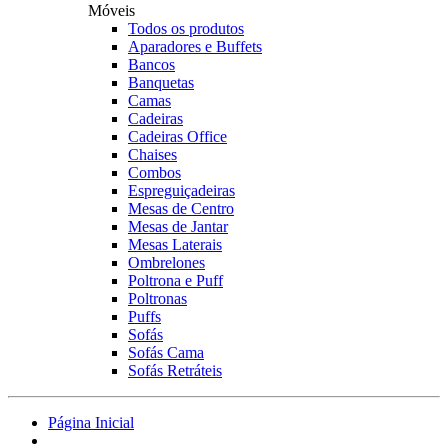
Móveis
Todos os produtos
Aparadores e Buffets
Bancos
Banquetas
Camas
Cadeiras
Cadeiras Office
Chaises
Combos
Espreguiçadeiras
Mesas de Centro
Mesas de Jantar
Mesas Laterais
Ombrelones
Poltrona e Puff
Poltronas
Puffs
Sofás
Sofás Cama
Sofás Retráteis
Página Inicial