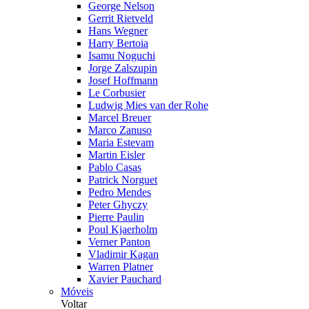
George Nelson
Gerrit Rietveld
Hans Wegner
Harry Bertoia
Isamu Noguchi
Jorge Zalszupin
Josef Hoffmann
Le Corbusier
Ludwig Mies van der Rohe
Marcel Breuer
Marco Zanuso
Maria Estevam
Martin Eisler
Pablo Casas
Patrick Norguet
Pedro Mendes
Peter Ghyczy
Pierre Paulin
Poul Kjaerholm
Verner Panton
Vladimir Kagan
Warren Platner
Xavier Pauchard
Móveis
Voltar