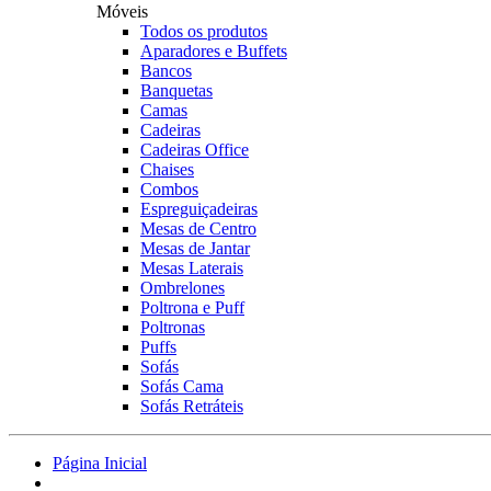
Móveis
Todos os produtos
Aparadores e Buffets
Bancos
Banquetas
Camas
Cadeiras
Cadeiras Office
Chaises
Combos
Espreguiçadeiras
Mesas de Centro
Mesas de Jantar
Mesas Laterais
Ombrelones
Poltrona e Puff
Poltronas
Puffs
Sofás
Sofás Cama
Sofás Retráteis
Página Inicial