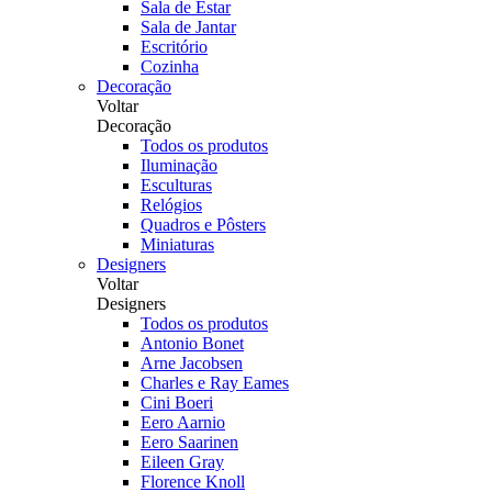
Sala de Estar
Sala de Jantar
Escritório
Cozinha
Decoração
Voltar
Decoração
Todos os produtos
Iluminação
Esculturas
Relógios
Quadros e Pôsters
Miniaturas
Designers
Voltar
Designers
Todos os produtos
Antonio Bonet
Arne Jacobsen
Charles e Ray Eames
Cini Boeri
Eero Aarnio
Eero Saarinen
Eileen Gray
Florence Knoll