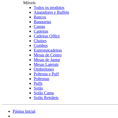
Móveis
Todos os produtos
Aparadores e Buffets
Bancos
Banquetas
Camas
Cadeiras
Cadeiras Office
Chaises
Combos
Espreguiçadeiras
Mesas de Centro
Mesas de Jantar
Mesas Laterais
Ombrelones
Poltrona e Puff
Poltronas
Puffs
Sofás
Sofás Cama
Sofás Retráteis
Página Inicial