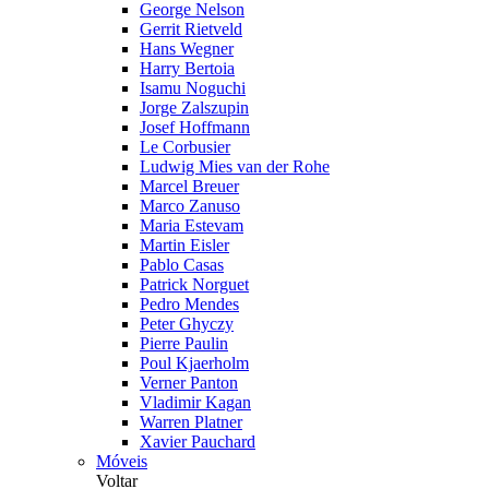
George Nelson
Gerrit Rietveld
Hans Wegner
Harry Bertoia
Isamu Noguchi
Jorge Zalszupin
Josef Hoffmann
Le Corbusier
Ludwig Mies van der Rohe
Marcel Breuer
Marco Zanuso
Maria Estevam
Martin Eisler
Pablo Casas
Patrick Norguet
Pedro Mendes
Peter Ghyczy
Pierre Paulin
Poul Kjaerholm
Verner Panton
Vladimir Kagan
Warren Platner
Xavier Pauchard
Móveis
Voltar