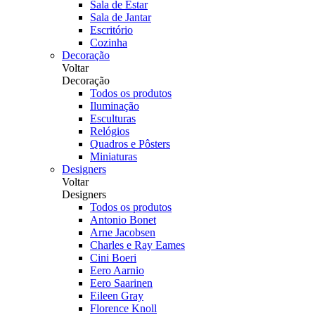
Sala de Estar
Sala de Jantar
Escritório
Cozinha
Decoração
Voltar
Decoração
Todos os produtos
Iluminação
Esculturas
Relógios
Quadros e Pôsters
Miniaturas
Designers
Voltar
Designers
Todos os produtos
Antonio Bonet
Arne Jacobsen
Charles e Ray Eames
Cini Boeri
Eero Aarnio
Eero Saarinen
Eileen Gray
Florence Knoll