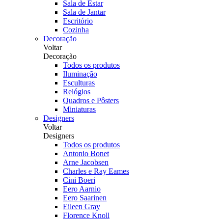
Sala de Estar
Sala de Jantar
Escritório
Cozinha
Decoração
Voltar
Decoração
Todos os produtos
Iluminação
Esculturas
Relógios
Quadros e Pôsters
Miniaturas
Designers
Voltar
Designers
Todos os produtos
Antonio Bonet
Arne Jacobsen
Charles e Ray Eames
Cini Boeri
Eero Aarnio
Eero Saarinen
Eileen Gray
Florence Knoll