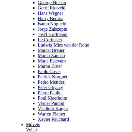
George Nelson
Gerrit Rietveld
Hans Wegner
Harry Bertoia
Isamu Noguchi
Jorge Zalszupin
Josef Hoffmann
Le Corbusier
Ludwig Mies van der Rohe
Marcel Breuer
Marco Zanuso
Maria Estevam
Martin Eisler
Pablo Casas
Patrick Norguet
Pedro Mendes
Peter Ghyczy
Pierre Paulin
Poul Kjaerholm
Verner Panton
Vladimir Kagan
Warren Platner
Xavier Pauchard
Móveis
Voltar