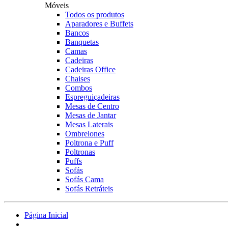
Móveis
Todos os produtos
Aparadores e Buffets
Bancos
Banquetas
Camas
Cadeiras
Cadeiras Office
Chaises
Combos
Espreguiçadeiras
Mesas de Centro
Mesas de Jantar
Mesas Laterais
Ombrelones
Poltrona e Puff
Poltronas
Puffs
Sofás
Sofás Cama
Sofás Retráteis
Página Inicial