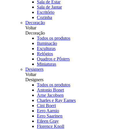
Sala de Estar
Sala de Jantar
Escritório
Cozinha
Decoração
Voltar
Decoração
Todos os produtos
Iluminação
Esculturas
Relógios
Quadros e Pôsters
Miniaturas
Designers
Voltar
Designers
Todos os produtos
Antonio Bonet
Arne Jacobsen
Charles e Ray Eames
Cini Boeri
Eero Aarnio
Eero Saarinen
Eileen Gray
Florence Knoll