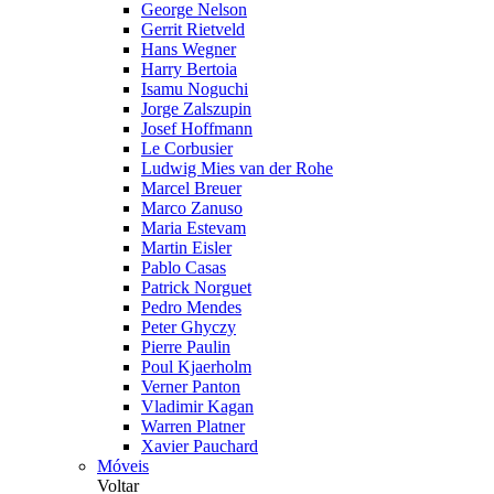
George Nelson
Gerrit Rietveld
Hans Wegner
Harry Bertoia
Isamu Noguchi
Jorge Zalszupin
Josef Hoffmann
Le Corbusier
Ludwig Mies van der Rohe
Marcel Breuer
Marco Zanuso
Maria Estevam
Martin Eisler
Pablo Casas
Patrick Norguet
Pedro Mendes
Peter Ghyczy
Pierre Paulin
Poul Kjaerholm
Verner Panton
Vladimir Kagan
Warren Platner
Xavier Pauchard
Móveis
Voltar