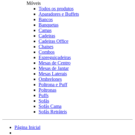
Móveis
Todos os produtos
Aparadores e Buffets
Bancos
Banquetas
Camas
Cadeiras
Cadeiras Office
Chaises
Combos
Espreguiçadeiras
Mesas de Centro
Mesas de Jantar
Mesas Laterais
Ombrelones
Poltrona e Puff
Poltronas
Puffs
Sofás
Sofás Cama
Sofás Retráteis
Página Inicial