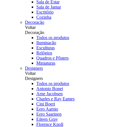
Sala de Estar
Sala de Jantar
Escritório
Cozinha
Decoração
Voltar
Decoração
Todos os produtos
Iluminação
Esculturas
Relógios
Quadros e Pôsters
Miniaturas
Designers
Voltar
Designers
Todos os produtos
Antonio Bonet
Arne Jacobsen
Charles e Ray Eames
Cini Boeri
Eero Aarnio
Eero Saarinen
Eileen Gray
Florence Knoll