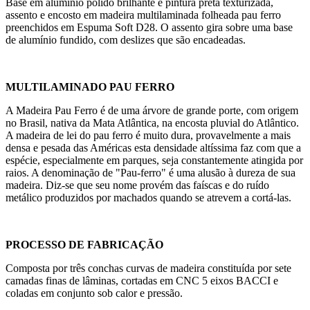
Base em alumínio polido brilhante e pintura preta texturizada,
assento e encosto em madeira multilaminada folheada pau ferro
preenchidos em Espuma Soft D28. O assento gira sobre uma base
de alumínio fundido, com deslizes que são encadeadas.
MULTILAMINADO PAU FERRO
A Madeira Pau Ferro é de uma árvore de grande porte, com origem
no Brasil, nativa da Mata Atlântica, na encosta pluvial do Atlântico.
A madeira de lei do pau ferro é muito dura, provavelmente a mais
densa e pesada das Américas esta densidade altíssima faz com que a
espécie, especialmente em parques, seja constantemente atingida por
raios. A denominação de "Pau-ferro" é uma alusão à dureza de sua
madeira. Diz-se que seu nome provém das faíscas e do ruído
metálico produzidos por machados quando se atrevem a cortá-las.
PROCESSO DE FABRICAÇÃO
Composta por três conchas curvas de madeira constituída por sete
camadas finas de lâminas, cortadas em CNC 5 eixos BACCI e
coladas em conjunto sob calor e pressão.