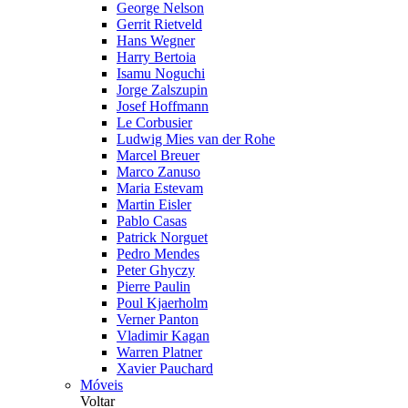
George Nelson
Gerrit Rietveld
Hans Wegner
Harry Bertoia
Isamu Noguchi
Jorge Zalszupin
Josef Hoffmann
Le Corbusier
Ludwig Mies van der Rohe
Marcel Breuer
Marco Zanuso
Maria Estevam
Martin Eisler
Pablo Casas
Patrick Norguet
Pedro Mendes
Peter Ghyczy
Pierre Paulin
Poul Kjaerholm
Verner Panton
Vladimir Kagan
Warren Platner
Xavier Pauchard
Móveis
Voltar