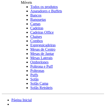
Móveis
Todos os produtos
Aparadores e Buffets
Bancos
Banquetas
Camas
Cadeiras
Cadeiras Office
Chaises
Combos
Espreguiçadeiras
Mesas de Centro
Mesas de Jantar
Mesas Laterais
Ombrelones
Poltrona e Puff
Poltronas
Puffs
Sofás
Sofás Cama
Sofás Retráteis
Página Inicial