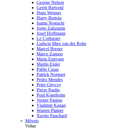
George Nelson
Gerrit Rietveld
Hans Wegner
Harry Bertoia
Isamu Noguchi
Jorge Zalszupin
Josef Hoffmann
Le Corbusier
Ludwig Mies van der Rohe
Marcel Breuer
Marco Zanuso
Maria Estevam
Martin Eisler
Pablo Casas
Patrick Norguet
Pedro Mendes
Peter Ghyczy
Pierre Paulin
Poul Kjaerholm
Verner Panton
Vladimir Kagan
Warren Platner
Xavier Pauchard
Móveis
Voltar