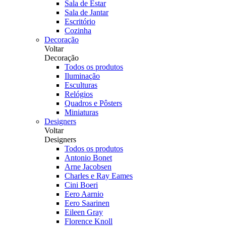
Sala de Estar
Sala de Jantar
Escritório
Cozinha
Decoração
Voltar
Decoração
Todos os produtos
Iluminação
Esculturas
Relógios
Quadros e Pôsters
Miniaturas
Designers
Voltar
Designers
Todos os produtos
Antonio Bonet
Arne Jacobsen
Charles e Ray Eames
Cini Boeri
Eero Aarnio
Eero Saarinen
Eileen Gray
Florence Knoll