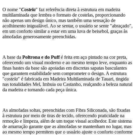
O nome "
Costela
" faz referência direta à estrutura em madeira
multilaminada que lembra o formato de costelas, proporcionando
não apenas um design único, mas também uma sensação de
acolhimento inigualável. Ao se sentar, o usuário se sente "abraçado",
em um conforto similar a estar em uma luva de beisebol, graças às
almofadas generosamente preenchidas.
A base da
Poltrona e do Puff
é feita em aço pintado na cor preta,
oferecendo um visual moderno e ao mesmo tempo leve, enquanto as
finas hastes da base são apoiadas em discretas sapatas basculantes
que garantem estabilidade sem comprometer o design. A estrutura
"
costela
" é fabricada em Madeira Multilaminada de Tauari, tingida
nas tonalidades Mel, Imbuia ou Castanho, realçando a beleza natural
da madeira e tornando cada peça única.
As almofadas soltas, preenchidas com Fibra Siliconada, são fixadas
à estrutura por meio de tiras de tecido, oferecendo praticidade na
remoção e limpeza, além de um toque visual acolhedor. Este sistema
de amarração garante que as almofadas se mantenham no lugar, mas
ao mesmo tempo permitem que o usuário ajuste o conforto conforme