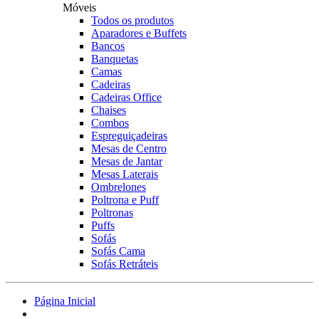
Móveis
Todos os produtos
Aparadores e Buffets
Bancos
Banquetas
Camas
Cadeiras
Cadeiras Office
Chaises
Combos
Espreguiçadeiras
Mesas de Centro
Mesas de Jantar
Mesas Laterais
Ombrelones
Poltrona e Puff
Poltronas
Puffs
Sofás
Sofás Cama
Sofás Retráteis
Página Inicial