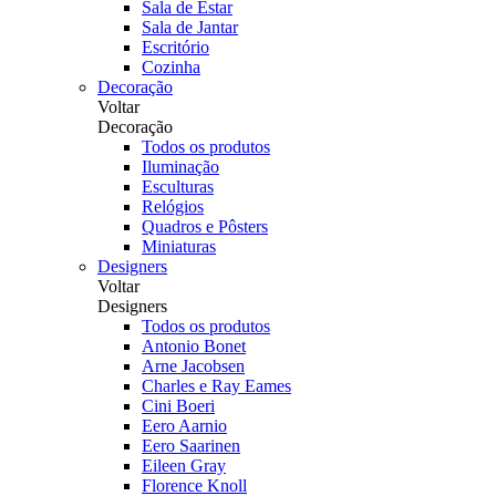
Sala de Estar
Sala de Jantar
Escritório
Cozinha
Decoração
Voltar
Decoração
Todos os produtos
Iluminação
Esculturas
Relógios
Quadros e Pôsters
Miniaturas
Designers
Voltar
Designers
Todos os produtos
Antonio Bonet
Arne Jacobsen
Charles e Ray Eames
Cini Boeri
Eero Aarnio
Eero Saarinen
Eileen Gray
Florence Knoll