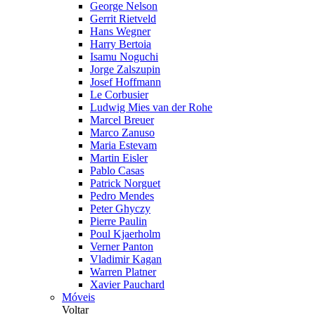
George Nelson
Gerrit Rietveld
Hans Wegner
Harry Bertoia
Isamu Noguchi
Jorge Zalszupin
Josef Hoffmann
Le Corbusier
Ludwig Mies van der Rohe
Marcel Breuer
Marco Zanuso
Maria Estevam
Martin Eisler
Pablo Casas
Patrick Norguet
Pedro Mendes
Peter Ghyczy
Pierre Paulin
Poul Kjaerholm
Verner Panton
Vladimir Kagan
Warren Platner
Xavier Pauchard
Móveis
Voltar