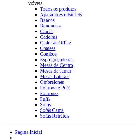
Móveis
Todos os produtos
Aparadores e Buffets
Bancos
Banquetas
Camas
Cadeiras
Cadeiras Office
Chaises
Combos
Espreguiçadeiras
Mesas de Centro
Mesas de Jantar
Mesas Laterais
Ombrelones
Poltrona e Puff
Poltronas
Puffs
Sofás
Sofás Cama
Sofás Retráteis
Página Inicial