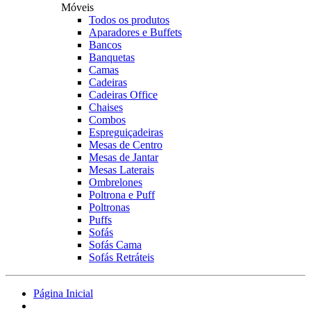
Móveis
Todos os produtos
Aparadores e Buffets
Bancos
Banquetas
Camas
Cadeiras
Cadeiras Office
Chaises
Combos
Espreguiçadeiras
Mesas de Centro
Mesas de Jantar
Mesas Laterais
Ombrelones
Poltrona e Puff
Poltronas
Puffs
Sofás
Sofás Cama
Sofás Retráteis
Página Inicial