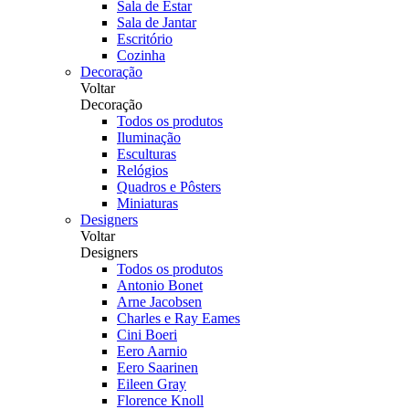
Sala de Estar
Sala de Jantar
Escritório
Cozinha
Decoração
Voltar
Decoração
Todos os produtos
Iluminação
Esculturas
Relógios
Quadros e Pôsters
Miniaturas
Designers
Voltar
Designers
Todos os produtos
Antonio Bonet
Arne Jacobsen
Charles e Ray Eames
Cini Boeri
Eero Aarnio
Eero Saarinen
Eileen Gray
Florence Knoll