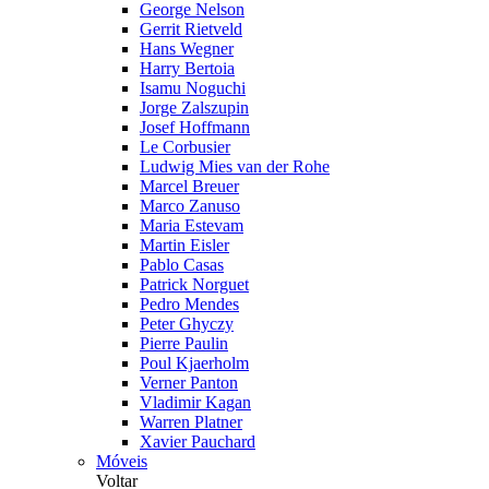
George Nelson
Gerrit Rietveld
Hans Wegner
Harry Bertoia
Isamu Noguchi
Jorge Zalszupin
Josef Hoffmann
Le Corbusier
Ludwig Mies van der Rohe
Marcel Breuer
Marco Zanuso
Maria Estevam
Martin Eisler
Pablo Casas
Patrick Norguet
Pedro Mendes
Peter Ghyczy
Pierre Paulin
Poul Kjaerholm
Verner Panton
Vladimir Kagan
Warren Platner
Xavier Pauchard
Móveis
Voltar