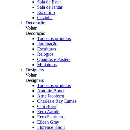
Sala de Estar
Sala de Jantar
Escritório
Cozinha
Decoração
Voltar
Decoração
Todos os produtos
Iluminação
Esculturas
Relógios
Quadros e Pôsters
Miniaturas
Designers
Voltar
Designers
Todos os produtos
Antonio Bonet
Arne Jacobsen
Charles e Ray Eames
Cini Boeri
Eero Aarnio
Eero Saarinen
Eileen Gray
Florence Knoll