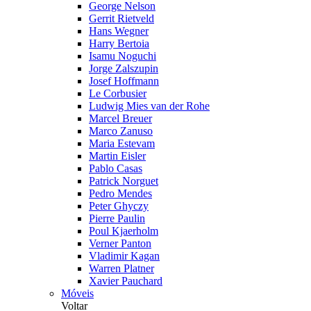
George Nelson
Gerrit Rietveld
Hans Wegner
Harry Bertoia
Isamu Noguchi
Jorge Zalszupin
Josef Hoffmann
Le Corbusier
Ludwig Mies van der Rohe
Marcel Breuer
Marco Zanuso
Maria Estevam
Martin Eisler
Pablo Casas
Patrick Norguet
Pedro Mendes
Peter Ghyczy
Pierre Paulin
Poul Kjaerholm
Verner Panton
Vladimir Kagan
Warren Platner
Xavier Pauchard
Móveis
Voltar