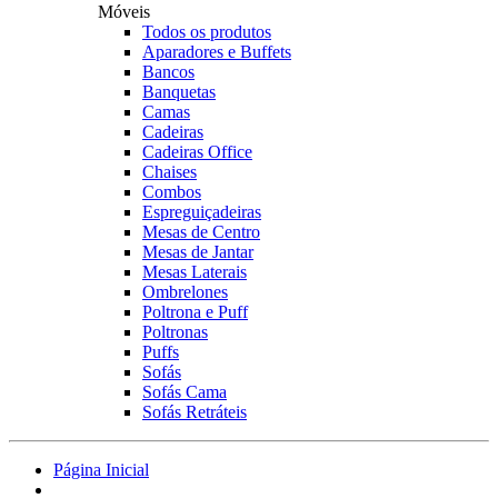
Móveis
Todos os produtos
Aparadores e Buffets
Bancos
Banquetas
Camas
Cadeiras
Cadeiras Office
Chaises
Combos
Espreguiçadeiras
Mesas de Centro
Mesas de Jantar
Mesas Laterais
Ombrelones
Poltrona e Puff
Poltronas
Puffs
Sofás
Sofás Cama
Sofás Retráteis
Página Inicial