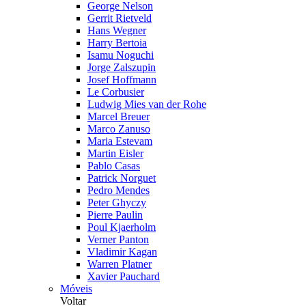
George Nelson
Gerrit Rietveld
Hans Wegner
Harry Bertoia
Isamu Noguchi
Jorge Zalszupin
Josef Hoffmann
Le Corbusier
Ludwig Mies van der Rohe
Marcel Breuer
Marco Zanuso
Maria Estevam
Martin Eisler
Pablo Casas
Patrick Norguet
Pedro Mendes
Peter Ghyczy
Pierre Paulin
Poul Kjaerholm
Verner Panton
Vladimir Kagan
Warren Platner
Xavier Pauchard
Móveis
Voltar