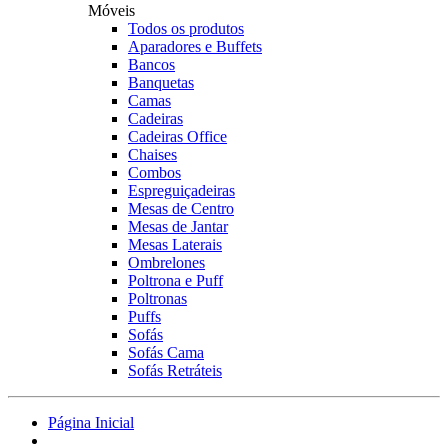
Móveis
Todos os produtos
Aparadores e Buffets
Bancos
Banquetas
Camas
Cadeiras
Cadeiras Office
Chaises
Combos
Espreguiçadeiras
Mesas de Centro
Mesas de Jantar
Mesas Laterais
Ombrelones
Poltrona e Puff
Poltronas
Puffs
Sofás
Sofás Cama
Sofás Retráteis
Página Inicial