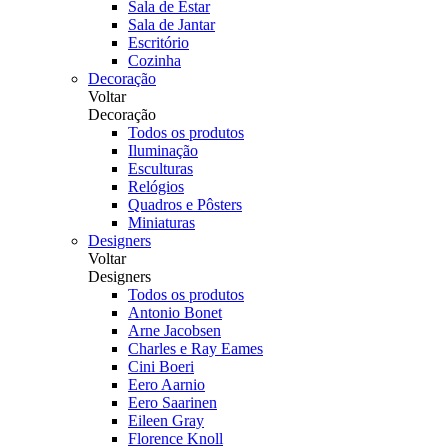
Sala de Estar
Sala de Jantar
Escritório
Cozinha
Decoração
Voltar
Decoração
Todos os produtos
Iluminação
Esculturas
Relógios
Quadros e Pôsters
Miniaturas
Designers
Voltar
Designers
Todos os produtos
Antonio Bonet
Arne Jacobsen
Charles e Ray Eames
Cini Boeri
Eero Aarnio
Eero Saarinen
Eileen Gray
Florence Knoll