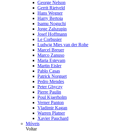
George Nelson
Gerrit Rietveld
Hans Wegner
Harry Bertoia
Isamu Noguchi
Jorge Zalszupin
Josef Hoffmann
Le Corbusier
Ludwig Mies van der Rohe
Marcel Breuer
Marco Zanuso
Maria Estevam
Martin Eisler
Pablo Casas
Patrick Norguet
Pedro Mendes
Peter Ghyczy
Pierre Paulin
Poul Kjaerholm
Verner Panton
Vladimir Kagan
Warren Platner
Xavier Pauchard
Móveis
Voltar