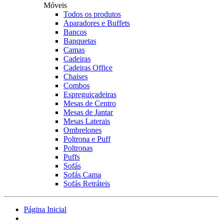
Móveis
Todos os produtos
Aparadores e Buffets
Bancos
Banquetas
Camas
Cadeiras
Cadeiras Office
Chaises
Combos
Espreguiçadeiras
Mesas de Centro
Mesas de Jantar
Mesas Laterais
Ombrelones
Poltrona e Puff
Poltronas
Puffs
Sofás
Sofás Cama
Sofás Retráteis
Página Inicial