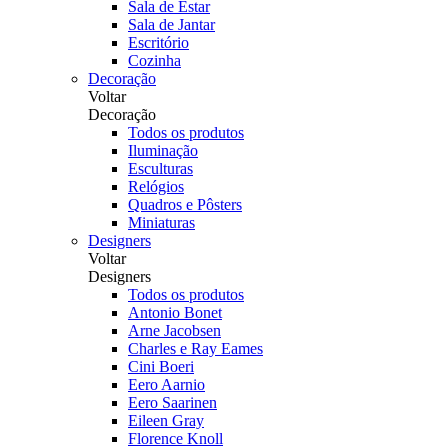
Sala de Estar
Sala de Jantar
Escritório
Cozinha
Decoração
Voltar
Decoração
Todos os produtos
Iluminação
Esculturas
Relógios
Quadros e Pôsters
Miniaturas
Designers
Voltar
Designers
Todos os produtos
Antonio Bonet
Arne Jacobsen
Charles e Ray Eames
Cini Boeri
Eero Aarnio
Eero Saarinen
Eileen Gray
Florence Knoll