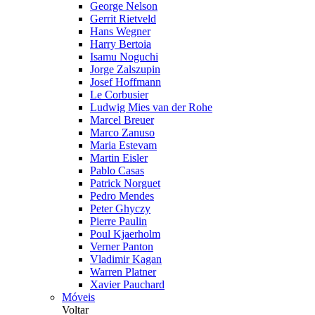
George Nelson
Gerrit Rietveld
Hans Wegner
Harry Bertoia
Isamu Noguchi
Jorge Zalszupin
Josef Hoffmann
Le Corbusier
Ludwig Mies van der Rohe
Marcel Breuer
Marco Zanuso
Maria Estevam
Martin Eisler
Pablo Casas
Patrick Norguet
Pedro Mendes
Peter Ghyczy
Pierre Paulin
Poul Kjaerholm
Verner Panton
Vladimir Kagan
Warren Platner
Xavier Pauchard
Móveis
Voltar