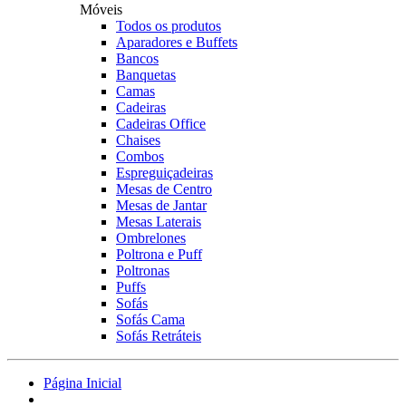
Móveis
Todos os produtos
Aparadores e Buffets
Bancos
Banquetas
Camas
Cadeiras
Cadeiras Office
Chaises
Combos
Espreguiçadeiras
Mesas de Centro
Mesas de Jantar
Mesas Laterais
Ombrelones
Poltrona e Puff
Poltronas
Puffs
Sofás
Sofás Cama
Sofás Retráteis
Página Inicial