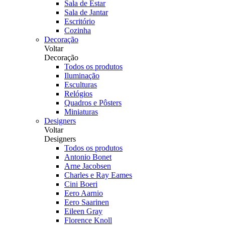
Sala de Estar
Sala de Jantar
Escritório
Cozinha
Decoração
Voltar
Decoração
Todos os produtos
Iluminação
Esculturas
Relógios
Quadros e Pôsters
Miniaturas
Designers
Voltar
Designers
Todos os produtos
Antonio Bonet
Arne Jacobsen
Charles e Ray Eames
Cini Boeri
Eero Aarnio
Eero Saarinen
Eileen Gray
Florence Knoll