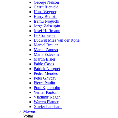
George Nelson
Gerrit Rietveld
Hans Wegner
Harry Bertoia
Isamu Noguchi
Jorge Zalszupin
Josef Hoffmann
Le Corbusier
Ludwig Mies van der Rohe
Marcel Breuer
Marco Zanuso
Maria Estevam
Martin Eisler
Pablo Casas
Patrick Norguet
Pedro Mendes
Peter Ghyczy
Pierre Paulin
Poul Kjaerholm
Verner Panton
Vladimir Kagan
Warren Platner
Xavier Pauchard
Móveis
Voltar