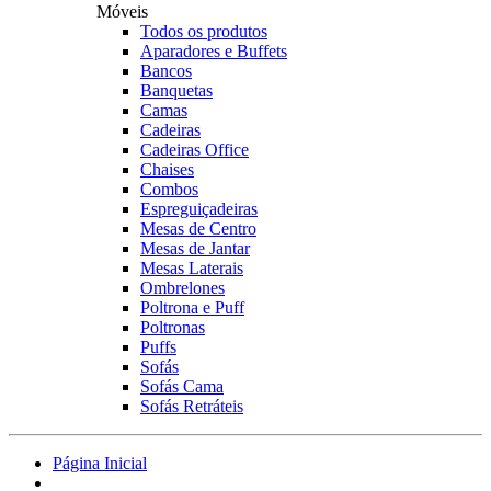
Móveis
Todos os produtos
Aparadores e Buffets
Bancos
Banquetas
Camas
Cadeiras
Cadeiras Office
Chaises
Combos
Espreguiçadeiras
Mesas de Centro
Mesas de Jantar
Mesas Laterais
Ombrelones
Poltrona e Puff
Poltronas
Puffs
Sofás
Sofás Cama
Sofás Retráteis
Página Inicial