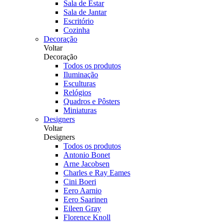
Sala de Estar
Sala de Jantar
Escritório
Cozinha
Decoração
Voltar
Decoração
Todos os produtos
Iluminação
Esculturas
Relógios
Quadros e Pôsters
Miniaturas
Designers
Voltar
Designers
Todos os produtos
Antonio Bonet
Arne Jacobsen
Charles e Ray Eames
Cini Boeri
Eero Aarnio
Eero Saarinen
Eileen Gray
Florence Knoll