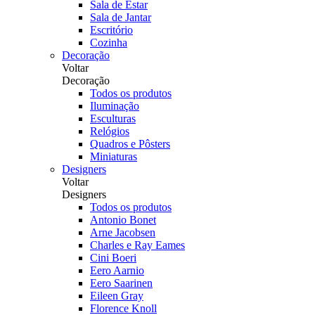
Sala de Estar
Sala de Jantar
Escritório
Cozinha
Decoração
Voltar
Decoração
Todos os produtos
Iluminação
Esculturas
Relógios
Quadros e Pôsters
Miniaturas
Designers
Voltar
Designers
Todos os produtos
Antonio Bonet
Arne Jacobsen
Charles e Ray Eames
Cini Boeri
Eero Aarnio
Eero Saarinen
Eileen Gray
Florence Knoll