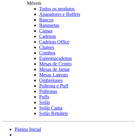
Móveis
Todos os produtos
Aparadores e Buffets
Bancos
Banquetas
Camas
Cadeiras
Cadeiras Office
Chaises
Combos
Espreguiçadeiras
Mesas de Centro
Mesas de Jantar
Mesas Laterais
Ombrelones
Poltrona e Puff
Poltronas
Puffs
Sofás
Sofás Cama
Sofás Retráteis
Página Inicial