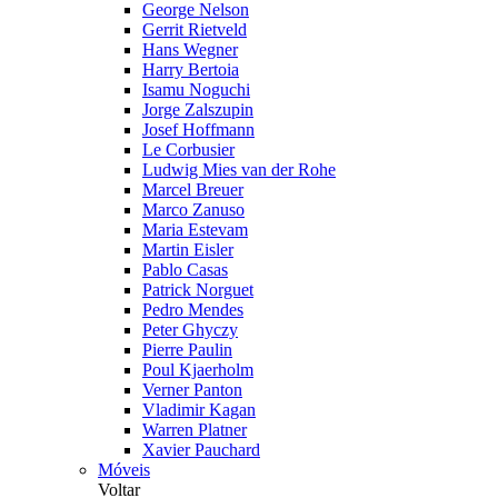
George Nelson
Gerrit Rietveld
Hans Wegner
Harry Bertoia
Isamu Noguchi
Jorge Zalszupin
Josef Hoffmann
Le Corbusier
Ludwig Mies van der Rohe
Marcel Breuer
Marco Zanuso
Maria Estevam
Martin Eisler
Pablo Casas
Patrick Norguet
Pedro Mendes
Peter Ghyczy
Pierre Paulin
Poul Kjaerholm
Verner Panton
Vladimir Kagan
Warren Platner
Xavier Pauchard
Móveis
Voltar